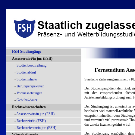
FSH-Studiengänge
Assessorwirt/in jur. (FSH)
-
Studienbeschreibung
Fernstudium Asse
-
Studienablauf
-
Studieninhalte
Staatliche Zulassungsnummer: 710
-
Berufsperspektiven
Der Studiengang dient dem Ziel, ein
mit der entsprechenden fächer
-
Vorausssetzungen
Juristenausbildungsordnung auch fü
-
Gebühr/-dauer
Der Studiengang ist unterteilt i
Rechtswissenschaften
beinhaltet viel materiell-rechtlich
-
Assessorwirt/in jur. (FSH)
entspricht inhaltlich dem Studien
und vermittelt viel prozessuale Th
-
Rechtswirt/in (FSH)
das zweite Examen gelehrt wird.
-
Rechtsreferent/in jur. (FSH)
Der Studiengang ermöglicht dem A
Wirtschaftsrecht