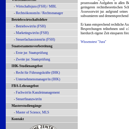
prozessualen Aufgaben in allen Be
-
Wirtschaftsjura (FSH) / MBL
geringeren rechtstheoretischen Sc
Assessorwirt jur. aufgrund seines
-
Rechtsökonom/in / Rechtsmanager
subsumieren und dementsprechend vi
Betriebswirtschaftslehre
Er kann entsprechend rechtliche Auf
-
Betriebswirt/in (FSH)
Besprechungen teilnehmen und z.B
-
Marketingwirt/in (FSH)
hierdurch eigene Zeit einsparen fö
-
Steuerfachassistent/in (FSH)
Wissenstest "Jura"
Staatsexamensvorbereitung
-
Erste jur. Staatsprüfung
-
Zweite jur. Staatsprüfung
IHK-Studienangebot
-
Recht für Führungskräfte (IHK)
-
Unternehmensmanager/in (IHK)
FBA-Lehrangebot
-
Fachwirt/in Kanzleimanagement
-
Steuerfinanzwirt/in
Masterstudiengänge
-
Master of Science, MLS
Kontakt