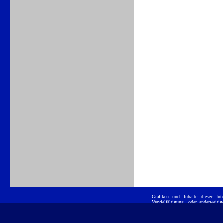
Grafiken und Inhalte dieser
Int
Vervielfältigung, oder anderwei
ist untersagt. E
Position GmbH
eingetragene Warenzeichen und werd