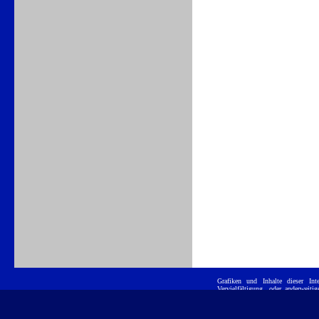
Grafiken und Inhalte dieser
Int
Vervielfältigung, oder anderwei
ist untersagt. E
Position GmbH
eingetragene Warenzeichen und werd