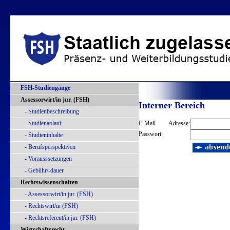
FSH-Studiengänge
Assessorwirt/in jur. (FSH)
Interner Bereich
-
Studienbeschreibung
-
Studienablauf
E-Mail Adresse:
Passwort:
-
Studieninhalte
-
Berufsperspektiven
-
Vorausssetzungen
-
Gebühr/-dauer
Rechtswissenschaften
-
Assessorwirt/in jur. (FSH)
-
Rechtswirt/in (FSH)
-
Rechtsreferent/in jur. (FSH)
Wirtschaftsrecht