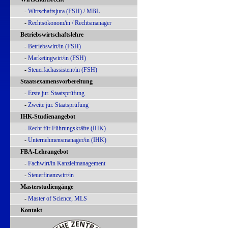
-
Wirtschaftsjura (FSH) / MBL
-
Rechtsökonom/in / Rechtsmanager
Betriebswirtschaftslehre
-
Betriebswirt/in (FSH)
-
Marketingwirt/in (FSH)
-
Steuerfachassistent/in (FSH)
Staatsexamensvorbereitung
-
Erste jur. Staatsprüfung
-
Zweite jur. Staatsprüfung
IHK-Studienangebot
-
Recht für Führungskräfte (IHK)
-
Unternehmensmanager/in (IHK)
FBA-Lehrangebot
-
Fachwirt/in Kanzleimanagement
-
Steuerfinanzwirt/in
Masterstudiengänge
-
Master of Science, MLS
Kontakt